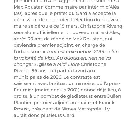
président LR d’Alès Agglomération, succède à
Max Roustan comme maire par intérim d’Alès
(30), après que le préfet du Gard a accepté la
démission de ce dernier. L’élection du nouveau
maire se déroule ce 15 mars. Christophe Rivenq
sera alors officiellement nouveau maire d’Alès,
après 30 ans de règne de Max Roustan, qui
deviendra premier adjoint, en charge de
l’urbanisme. «
Tout est calé depuis 2019, selon
la volonté de Max. Au quotidien, rien ne va
changer
», glisse à
Midi Libre
Christophe
Rivenq, 59 ans, qui partira favori aux
municipales de 2026. Le contraste est
saisissant avec la situation nîmoise, où l’après-
Fournier (maire depuis 2001) donne déjà lieu, à
droite, à un combat de gladiateurs entre Julien
Plantier, premier adjoint au maire, et Franck
Proust, président de Nîmes Métropole. Il y
aurait donc plusieurs Gard.
Linke