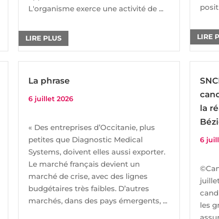
posit
L'organisme exerce une activité de ...
LIRE 
LIRE PLUS
La phrase
SNCF
cand
6 juillet 2026
la r
Bézi
« Des entreprises d’Occitanie, plus
petites que Diagnostic Medical
6 jui
Systems, doivent elles aussi exporter.
Le marché français devient un
©Can
marché de crise, avec des lignes
juill
budgétaires très faibles. D’autres
candi
marchés, dans des pays émergents, ...
les 
assur