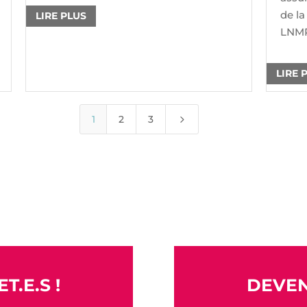
de la
LIRE PLUS
LNMP 
LIRE 
5
1
2
3
T.E.S !
DEVEN