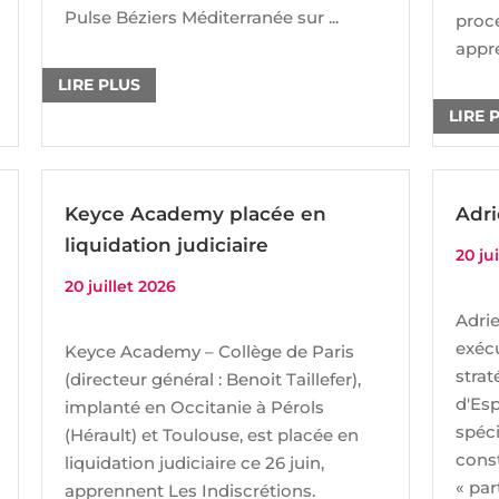
Pulse Béziers Méditerranée sur ...
procé
appre
LIRE PLUS
LIRE 
Keyce Academy placée en
Adri
liquidation judiciaire
20 ju
20 juillet 2026
Adrie
exécu
Keyce Academy – Collège de Paris
stra
(directeur général : Benoit Taillefer),
d'Esp
implanté en Occitanie à Pérols
spéci
(Hérault) et Toulouse, est placée en
const
liquidation judiciaire ce 26 juin,
« par
apprennent Les Indiscrétions.