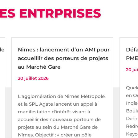
DES ENTRPRISES
de
Nîmes : lancement d’un AMI pour
Défa
accueillir des porteurs de projets
PME
au Marché Gare
20 ju
20 juillet 2026
Quelq
en Oc
L'agglomération de Nîmes Métropole
Indis
et la SPL Agate lancent un appel à
Boula
manifestation d'intérêt visant à
Dern
accueillir des nouveaux porteurs de
Redre
projets au sein du Marché Gare de
Keyce
Nîmes. Objectif : « créer un pôle