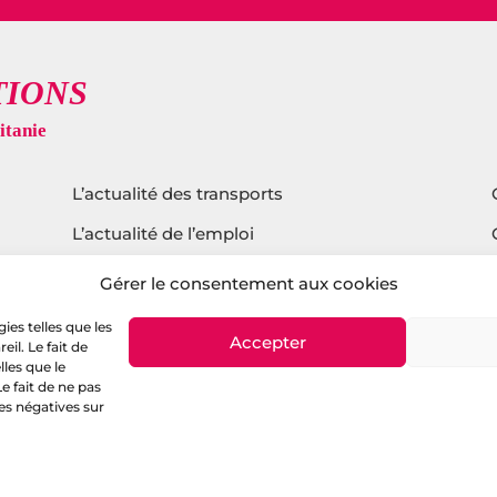
L’actualité des transports
L’actualité de l’emploi
L’actualité sur l’agroalimentaire
Gérer le consentement aux cookies
L’actualité du tourisme
ies telles que les
Accepter
il. Le fait de
L’actualité sur l’écologie
les que le
e fait de ne pas
es négatives sur
itique de confidentialité
–
Mentions légales
– copyright © 
digital et stratégique :
agence de communication Montp