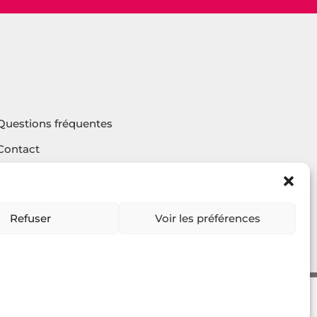
Questions fréquentes
Contact
Agencehv
Rejoignez la communauté
Refuser
Voir les préférences
2023
ellier JANVIER