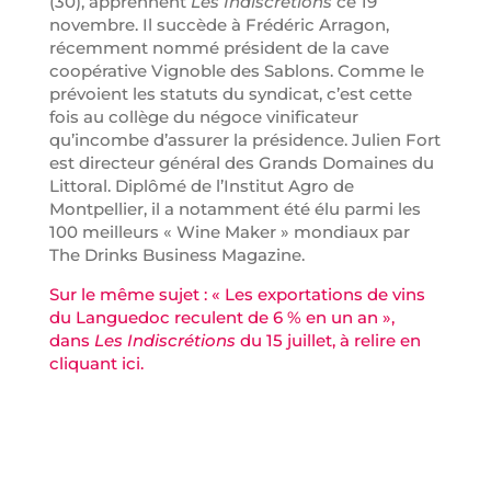
(30), apprennent
Les Indiscrétions
ce 19
novembre. Il succède à Frédéric Arragon,
récemment nommé président de la cave
coopérative Vignoble des Sablons. Comme le
prévoient les statuts du syndicat, c’est cette
fois au collège du négoce vinificateur
qu’incombe d’assurer la présidence. Julien Fort
est directeur général des Grands Domaines du
Littoral. Diplômé de l’Institut Agro de
Montpellier, il a notamment été élu parmi les
100 meilleurs « Wine Maker » mondiaux par
The Drinks Business Magazine.
Sur le même sujet : « Les exportations de vins
du Languedoc reculent de 6 % en un an »,
dans
Les Indiscrétions
du 15 juillet, à relire
en
cliquant ici
.
Linke