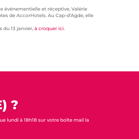
e événementielle et réceptive, Valérie
tes de AccorHotels. Au Cap-d’Agde, elle
.
s
du 13 janvier,
à croquer ici
.
LinkedIn
) ?
 lundi à 18h18 sur votre boîte mail la