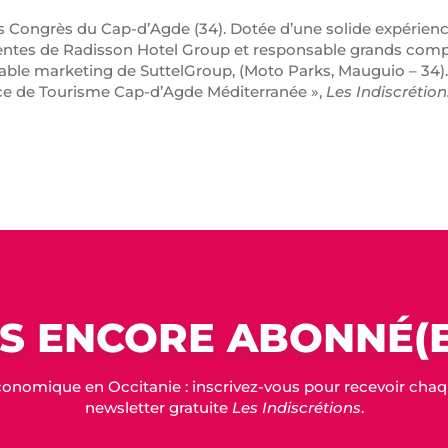
des Congrès du Cap-d’Agde (34). Dotée d’une solide expérienc
ventes de Radisson Hotel Group et responsable grands comp
ble marketing de SuttelGroup, (Moto Parks, Mauguio – 34)
fice de Tourisme Cap-d’Agde Méditerranée »,
Les Indiscrétion
S ENCORE ABONNÉ(E
conomique en Occitanie : inscrivez-vous pour recevoir chaque
newsletter gratuite
Les Indiscrétions
.