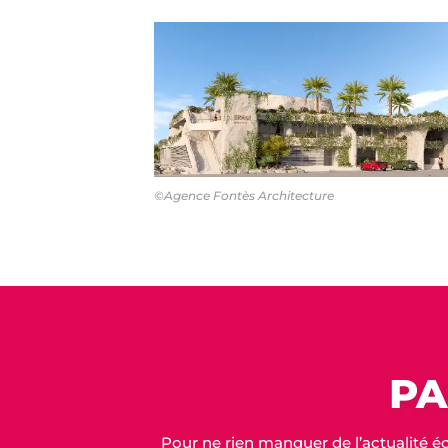
©Agence Fontès Architecture
PA
Pour ne rien manquer de l’actualité é