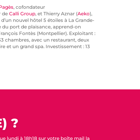
 Pagès
, cofondateur
r de
Calli Group
, et Thierry Aznar (
Aeko
),
 d’un nouvel hôtel 5 étoiles à La Grande-
rie du port de plaisance, apprend-on
rançois Fontès (Montpellier). Exploitant :
33 chambres, avec un restaurant, deux
ire et un grand spa. Investissement : 13
) ?
 lundi à 18h18 sur votre boîte mail la