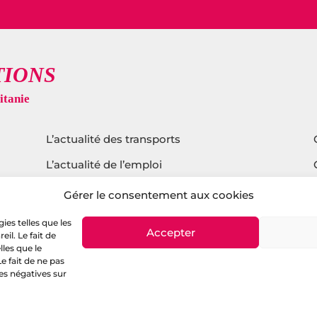
L’actualité des transports
L’actualité de l’emploi
L’actualité sur l’agroalimentaire
Gérer le consentement aux cookies
L’actualité du tourisme
ies telles que les
Accepter
il. Le fait de
L’actualité sur l’écologie
les que le
e fait de ne pas
es négatives sur
itique de confidentialité
–
Mentions légales
– copyright © 