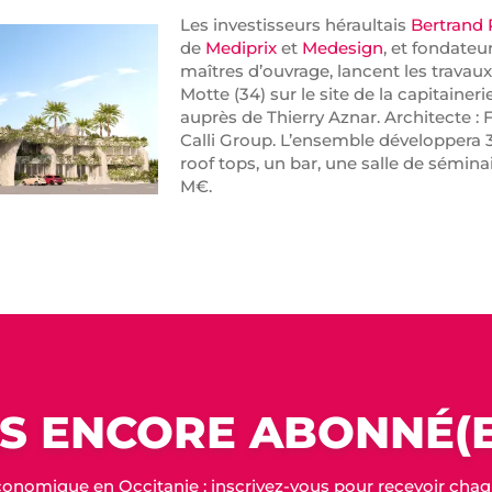
Les investisseurs héraultais
Bertrand
de
Mediprix
et
Medesign
, et fondateu
maîtres d’ouvrage, lancent les travaux
Motte (34) sur le site de la capitaine
auprès de Thierry Aznar. Architecte : F
Calli Group. L’ensemble développera 
roof tops, un bar, une salle de sémina
M€.
S ENCORE ABONNÉ(E
conomique en Occitanie : inscrivez-vous pour recevoir chaque