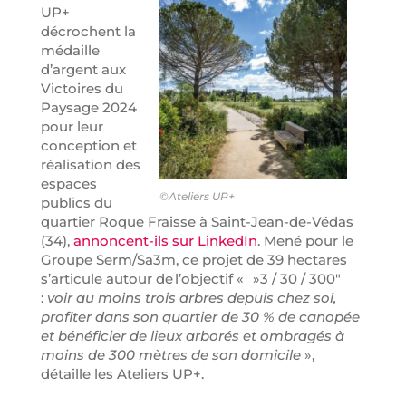
UP+
décrochent la
médaille
d’argent aux
Victoires du
Paysage 2024
pour leur
conception et
réalisation des
espaces
©Ateliers UP+
publics du
quartier Roque Fraisse à Saint-Jean-de-Védas
(34),
annoncent-ils sur LinkedIn
. Mené pour le
Groupe Serm/Sa3m, ce projet de 39 hectares
s’articule autour de l’objectif « »3 / 30 / 300″
:
voir au moins trois arbres depuis chez soi,
profiter dans son quartier de 30 % de canopée
et bénéficier de lieux arborés et ombragés à
moins de 300 mètres de son domicile
»,
détaille les Ateliers UP+.