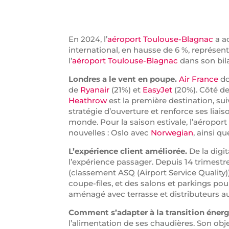
En 2024, l’
aéroport Toulouse-Blagnac
a ac
international, en hausse de 6 %, représe
l’
aéroport Toulouse-Blagnac
dans son bila
Londres a le vent en poupe.
Air France
do
de
Ryanair
(21%) et
EasyJet
(20%). Côté de
Heathrow
est la première destination, suiv
stratégie d’ouverture et renforce ses liais
monde. Pour la saison estivale, l’aéroport
nouvelles : Oslo avec
Norwegian
, ainsi 
L’expérience client améliorée.
De la digit
l’expérience passager. Depuis 14 trimestre
(classement ASQ (Airport Service Quality)
coupe-files, et des salons et parkings po
aménagé avec terrasse et distributeurs 
Comment s’adapter à la transition éner
l’alimentation de ses chaudières. Son obj