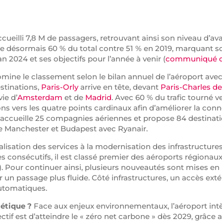
cueilli 7,8 M de passagers, retrouvant ainsi son niveau d’avant
nte désormais 60 % du total contre 51 % en 2019, marquant 
n 2024 et ses objectifs pour l’année à venir (
communiqué d
mine le classement selon le bilan annuel de l’aéroport avec 2
stinations,
Paris-Orly
arrive en tête, devant
Paris-Charles de
ie d’
Amsterdam
et de
Madrid
. Avec 60 % du trafic tourné ve
ons vers les quatre points cardinaux afin d’améliorer la conne
 accueille 25 compagnies aériennes et propose 84 destination
que Manchester et Budapest avec Ryanair.
alisation des services à la modernisation des infrastructure
s consécutifs, il est classé premier des aéroports régionaux
). Pour continuer ainsi, plusieurs nouveautés sont mises e
ur un passage plus fluide. Côté infrastructures, un accès ex
automatiques.
gétique ?
Face aux enjeux environnementaux, l’aéroport intè
ectif est d’atteindre le « zéro net carbone » dès 2029, grâc