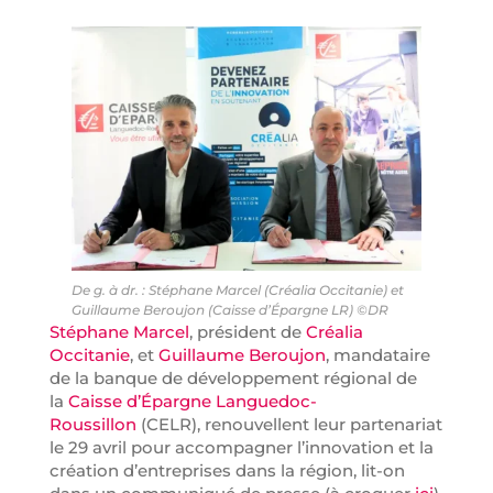
De g. à dr. : Stéphane Marcel (Créalia Occitanie) et
Guillaume Beroujon (Caisse d’Épargne LR) ©DR
Stéphane Marcel
, président de
Créalia
Occitanie
, et
Guillaume Beroujon
, mandataire
de la banque de développement régional de
la
Caisse d’Épargne Languedoc-
Roussillon
(CELR), renouvellent leur partenariat
le 29 avril pour accompagner l’innovation et la
création d’entreprises dans la région, lit-on