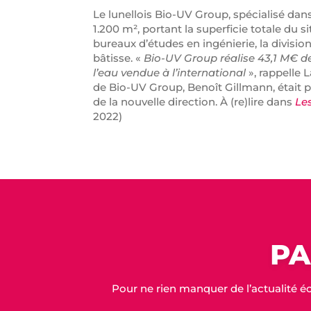
Le lunellois Bio-UV Group, spécialisé dans
1.200 m², portant la superficie totale du 
bureaux d’études en ingénierie, la divisio
bâtisse. «
Bio-UV Group réalise 43,1 M€ d
l’eau vendue à l’international
», rappelle
de Bio-UV Group, Benoît Gillmann, était pré
de la nouvelle direction. À (re)lire dans
Le
2022)
PA
Pour ne rien manquer de l’actualité é