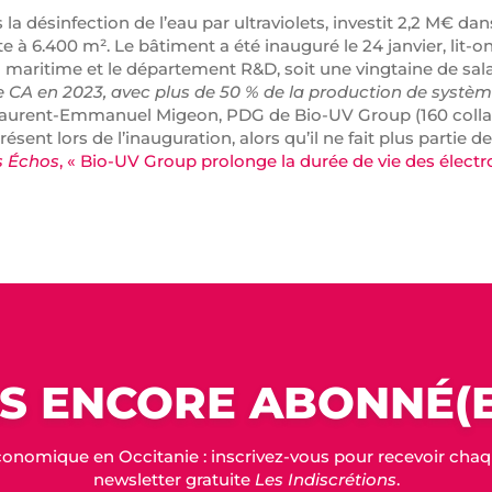
 la désinfection de l’eau par ultraviolets, investit 2,2 M€ d
site à 6.400 m². Le bâtiment a été inauguré le 24 janvier, li
n maritime et le département R&D, soit une vingtaine de sala
e CA en 2023, avec plus de 50 % de la production de systèm
 Laurent-Emmanuel Migeon, PDG de Bio-UV Group (160 collabo
sent lors de l’inauguration, alors qu’il ne fait plus partie de
s Échos
, « Bio-UV Group prolonge la durée de vie des électr
S ENCORE ABONNÉ(E
conomique en Occitanie : inscrivez-vous pour recevoir chaque
newsletter gratuite
Les Indiscrétions
.