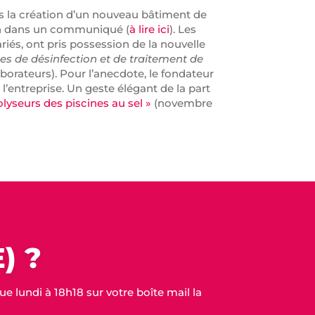
ans la création d’un nouveau bâtiment de
t-on dans un communiqué (
à lire ici
). Les
riés, ont pris possession de la nouvelle
es de désinfection et de traitement de
rateurs). Pour l’anecdote, le fondateur
 l’entreprise. Un geste élégant de la part
olyseurs des piscines au sel »
(novembre
) ?
 lundi à 18h18 sur votre boîte mail la