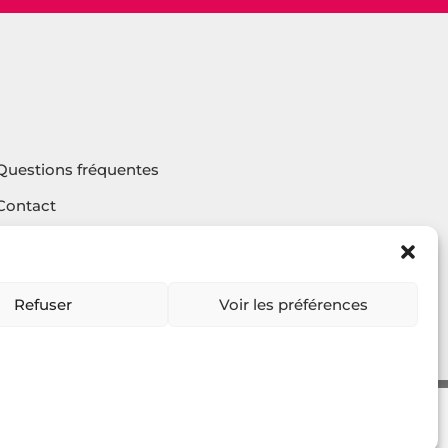
Questions fréquentes
Contact
Agencehv
Rejoignez la communauté
Refuser
Voir les préférences
2023
ellier JANVIER