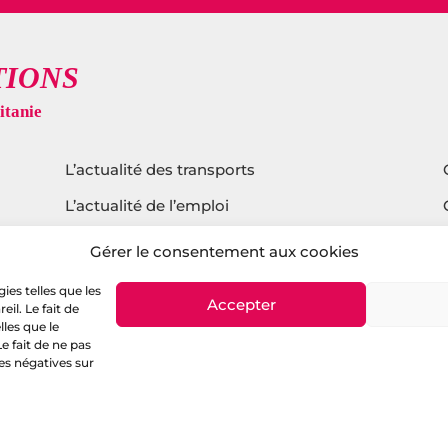
L’actualité des transports
L’actualité de l’emploi
L’actualité sur l’agroalimentaire
Gérer le consentement aux cookies
L’actualité du tourisme
ies telles que les
Accepter
il. Le fait de
L’actualité sur l’écologie
les que le
e fait de ne pas
es négatives sur
itique de confidentialité
–
Mentions légales
– copyright © 
digital et stratégique :
agence de communication Montp