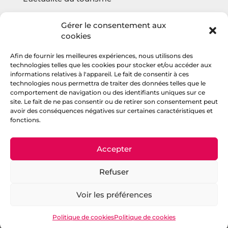
L’actualité sur l’écologie
Gérer le consentement aux
cookies
Afin de fournir les meilleures expériences, nous utilisons des
Questions fréquentes
technologies telles que les cookies pour stocker et/ou accéder aux
informations relatives à l'appareil. Le fait de consentir à ces
Contact
technologies nous permettra de traiter des données telles que le
comportement de navigation ou des identifiants uniques sur ce
Agencehv
site. Le fait de ne pas consentir ou de retirer son consentement peut
avoir des conséquences négatives sur certaines caractéristiques et
fonctions.
Rejoignez la communauté
Accepter
Refuser
Politique de confidentialité
–
Mentions
légales
– copyright © 2023
Voir les préférences
Accompagnement digital et stratégique :
agence de communication Montpellier
JANVIER
Politique de cookies
Politique de cookies