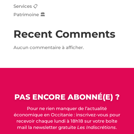
Services 📋
Patrimoine 🏛️
Recent Comments
Aucun commentaire à afficher.
PAS ENCORE ABONNÉ(E) ?
Pour ne rien manquer de l’actualité
économique en Occitanie : inscrivez-vous pour
recevoir chaque lundi à 18h18 sur votre boîte
mail la newsletter gratuite
Les Indiscrétions
.