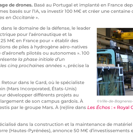
age de drones.
Basé au Portugal et implanté en France depu
 basés sur l’IA, va investir 100 M€ et créer une centaine d’
nes en Occitanie
».
dans le domaine de la défense, le leader
trique pour l’aéronautique et la
25 M€ en France pour « établir des
tions de piles à hydrogène aéro-natives
 d’aéronefs pilotés ou autonomes ». 100
résente la phase initiale d’un
 les cinq prochaines années
», précise la
.
Retour dans le Gard, où le spécialiste
in (Mars Incorporated, États-Unis)
r développer différents projets au
lus largement de son campus gardois. À
©Ville-de-Bagneres
estis par le groupe Mars. À (re)lire dans
Les Échos
: « Royal 
cialisé dans la construction et la maintenance de matériel r
rre (Hautes-Pyrénées), annonce 50 M€ d’investissements et