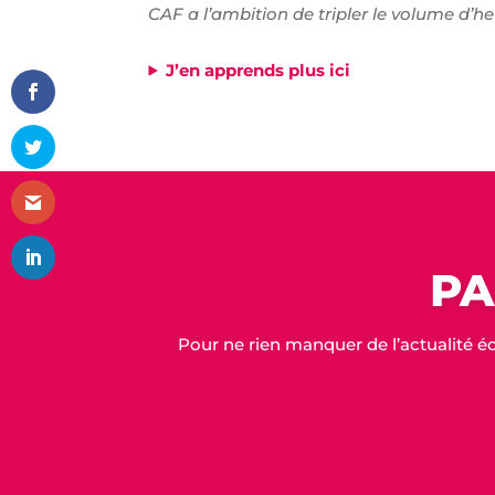
CAF a l’ambition de tripler le volume d’h
J’en apprends plus ici
PA
Pour ne rien manquer de l’actualité é