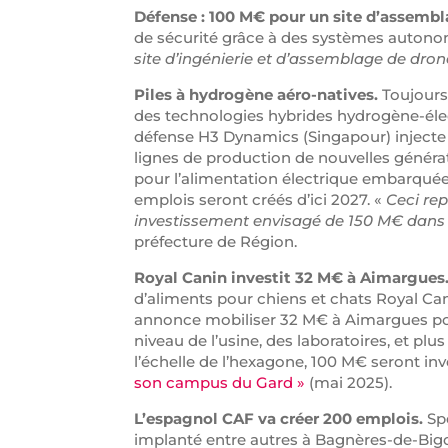
Défense : 100 M€ pour un site d’assembl
de sécurité grâce à des systèmes autonomes
site d’ingénierie et d’assemblage de dro
Piles à hydrogène aéro-natives.
Toujours 
des technologies hybrides hydrogène-élec
défense H3 Dynamics (Singapour) injecte 
lignes de production de nouvelles généra
pour l’alimentation électrique embarquée
emplois seront créés d’ici 2027. «
Ceci rep
investissement envisagé de 150 M€ dans
préfecture de Région.
Royal Canin investit 32 M€ à Aimargues
d’aliments pour chiens et chats Royal Can
annonce mobiliser 32 M€ à Aimargues pou
niveau de l’usine, des laboratoires, et p
l’échelle de l’hexagone, 100 M€ seront inv
son campus du Gard »
(mai 2025).
L’espagnol CAF va créer 200 emplois.
Spé
implanté entre autres à Bagnères-de-Bigo