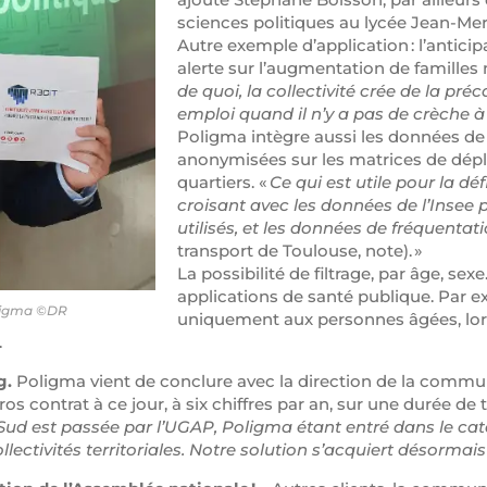
sciences politiques au lycée Jean-Me
Autre exemple d’application : l’anticip
alerte sur l’augmentation de familles
de quoi, la collectivité crée de la préca
emploi quand il n’y a pas de crèche à
Poligma intègre aussi les données d
anonymisées sur les matrices de dépl
quartiers. «
Ce qui est utile pour la dé
croisant avec les données de l’Insee 
utilisés, et les données de fréquent
transport de Toulouse, note). »
La possibilité de filtrage, par âge, sex
applications de santé publique. Par ex
oligma ©DR
uniquement aux personnes âgées, lor
é.
g.
Poligma vient de conclure avec la direction de la commu
os contrat à ce jour, à six chiffres par an, sur une durée de t
Sud est passée par l’UGAP, Poligma étant entré dans le cat
ollectivités territoriales. Notre solution s’acquiert désorma