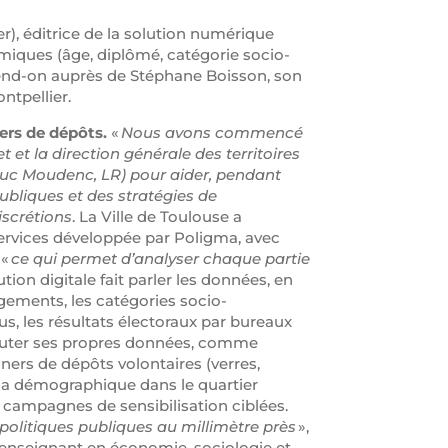
r), éditrice de la solution numérique
omiques (âge, diplômé, catégorie socio-
prend-on auprès de Stéphane Boisson, son
ontpellier.
ers de dépôts.
«
Nous avons commencé
et et la direction générale des territoires
-Luc Moudenc, LR) pour aider, pendant
publiques et des stratégies de
iscrétions
. La Ville de Toulouse a
ervices développée par Poligma, avec
 «
ce qui permet d’analyser chaque partie
lution digitale fait parler les données, en
ogements, les catégories socio-
us, les résultats électoraux par bureaux
ajouter ses propres données, comme
iners de dépôts volontaires (verres,
e la démographique dans le quartier
 campagnes de sensibilisation ciblées.
 politiques publiques au millimètre près
»,
 enseignant en économie, sociologie et