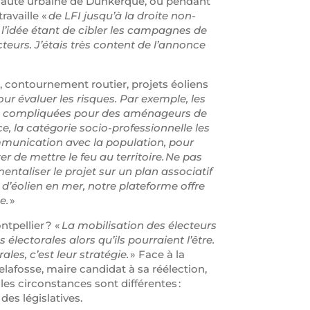
nauté urbaine de Dunkerque, ou pendant
ravaille «
de LFI jusqu’à la droite non-
, l’idée étant de cibler les campagnes de
eurs. J’étais très content de l’annonce
, contournement routier, projets éoliens
our évaluer les risques. Par exemple, les
tre compliquées pour des aménageurs de
e, la catégorie socio-professionnelle les
ommunication avec la population, pour
er de mettre le feu au territoire. Ne pas
ntaliser le projet sur un plan associatif
 d’éolien en mer, notre plateforme offre
e.
»
tpellier ? «
La mobilisation des électeurs
 électorales alors qu’ils pourraient l’être.
ales, c’est leur stratégie.
» Face à la
lafosse, maire candidat à sa réélection,
les circonstances sont différentes :
 des législatives.