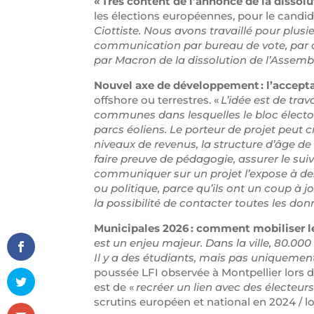
« Très content de l’annonce de la dissolu
les élections européennes, pour le candid
Ciottiste. Nous avons travaillé pour plusi
communication par bureau de vote, par qu
par Macron de la dissolution de l’Assembl
Nouvel axe de développement : l’accepta
offshore ou terrestres. «
L’idée est de tra
communes dans lesquelles le bloc électo
parcs éoliens. Le porteur de projet peut c
niveaux de revenus, la structure d’âge d
faire preuve de pédagogie, assurer le suivi
communiquer sur un projet l’expose à des 
ou politique, parce qu’ils ont un coup à 
la possibilité de contacter toutes les do
Municipales 2026 : comment mobiliser l
est un enjeu majeur. Dans la ville, 80.000 
Il y a des étudiants, mais pas uniquement. L
poussée LFI observée à Montpellier lors d
est de «
recréer un lien avec des électeurs
scrutins européen et national en 2024 / loc