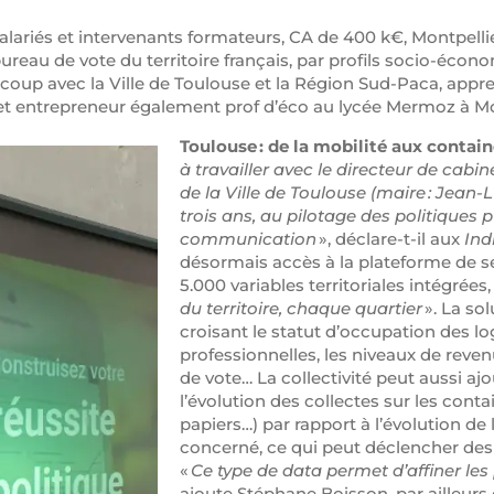
alariés et intervenants formateurs, CA de 400 k€, Montpellie
ureau de vote du territoire français, par profils socio-écon
ur coup avec la Ville de Toulouse et la Région Sud-Paca, ap
cet entrepreneur également prof d’éco au lycée Mermoz à M
Toulouse : de la mobilité aux contain
à travailler avec le directeur de cabin
de la Ville de Toulouse (maire : Jean
trois ans, au pilotage des politiques 
communication
», déclare-t-il aux
Ind
désormais accès à la plateforme de s
5.000 variables territoriales intégrées,
du territoire, chaque quartier
». La so
croisant le statut d’occupation des l
professionnelles, les niveaux de reven
de vote… La collectivité peut aussi 
l’évolution des collectes sur les conta
papiers…) par rapport à l’évolution d
concerné, ce qui peut déclencher des
«
Ce type de data permet d’affiner les
ajoute Stéphane Boisson, par ailleurs