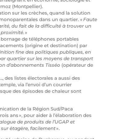
rmoz (Montpellier).
ation sur les crèches, quand la solution
 monoparentales dans un quartier. «
Faute
rité, du fait de la difficulté à trouver un
 proximité.
»
e bornage de téléphones portables
acements (origine et destination) par
finition fine des politiques publiques, en
par quartier sur les moyens de transport
ation d’abonnements Tisséo
(opérateur de
e…, des listes électorales a aussi des
emple, via l’envoi d’un courrier
sque des épisodes de chaleur sont
nication de la Région Sud/Paca
rois ans », pour aider à l’élaboration des
alogue de produits de l’UGAP et
is sur étagère, facilement
».