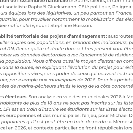
tion de l’Assemblée nationale ! »
Autres clients, la commu
at socialiste Raphaël Glucksmann. Côté politique, Poligma t
eurs équipes lors des législatives, un peu partout en France
artier, pour travailler notamment la mobilisation des élect
ée nationale !
», sourit Stéphane Boisson.
bilité territoriale des projets d’aménagement
: autoroutes
vailler auprès des populations, en prenant des indicateurs, p
ral RN, Reconquête et droite dure est très présent vont ê
roiser les données électorales avec l’ancienneté de résidenc
e la population. Nous offrons aussi le moyen d’entrer en c
 dans la durée, en expliquant l’évolution du projet pour évit
oppositions vives, sans parler de ceux qui peuvent instrume
jouer, par exemple aux municipales de 2026. Pour les projets
nnées de marins-pêcheurs situés le long de la côte concerné
es électeurs
. Son analyse en vue des municipales 2026 à Mon
habitants de plus de 18 ans ne sont pas inscrits sur les listes
FI est en train d’inscrire les étudiants sur les listes élector
es européennes et des municipales, l’enjeu, pour Michaël De
 populaires qu’il est peut-être en train de perdre
». Même si 
al en 2026, et contexte particulier de front républicain lors