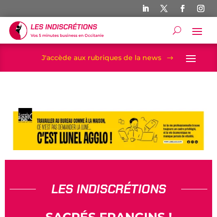
J'accède aux rubriques de la news
$
LES INDISCRÉTIONS
SACRÉS FRANGINS !