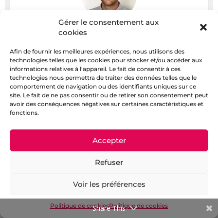
Gérer le consentement aux
cookies
Afin de fournir les meilleures expériences, nous utilisons des
Matthieu Combes, Oppidum
technologies telles que les cookies pour stocker et/ou accéder aux
Conditionnement
informations relatives à l'appareil. Le fait de consentir à ces
technologies nous permettra de traiter des données telles que le
L’ex-directeur d’usine chez Refresco (Nissan-lez-
comportement de navigation ou des identifiants uniques sur ce
site. Le fait de ne pas consentir ou de retirer son consentement peut
Enserune, 34) prend la présidence d’Oppidum
avoir des conséquences négatives sur certaines caractéristiques et
Conditionnement, prestataire d’embouteillage
fonctions.
de vins, également à Nissan-lez-Enserune,
indique-t-il sur LinkedIn. Oppidum
Accepter
Conditionnement a été créé le 3 septembre.
L’usine Refresco a fermé (
Les Indiscrétions
du 11
Refuser
septembre 2023,
en cliquant là
). La communauté
de communes La Domitienne a résilié le bail
Voir les préférences
emphytéotique, «
pour motif d’intérêt général,
avec effet au 15 juillet 2024
» (
lire ici
).
Politique de cookies
Politique de cookies
LinkedIn
Share This