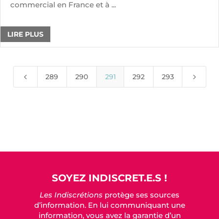
commercial en France et à ...
LIRE PLUS
4
5
289
290
291
292
293
SOYEZ INDISCRET.E.S !
Les Indiscrétions
protège ses sources
d’information. En lui communiquant une
information, vous avez la garantie d’un