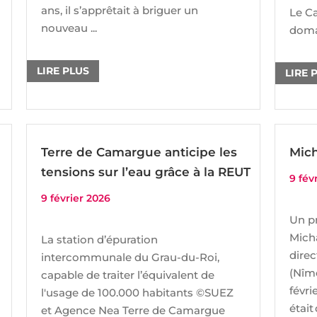
ans, il s’apprêtait à briguer un
Le Ca
nouveau ...
domai
LIRE PLUS
LIRE 
Terre de Camargue anticipe les
Mic
tensions sur l’eau grâce à la REUT
9 fév
9 février 2026
Un p
Mich
La station d’épuration
dire
intercommunale du Grau-du-Roi,
(Nîme
capable de traiter l’équivalent de
févri
l'usage de 100.000 habitants ©SUEZ
était
et Agence Nea Terre de Camargue