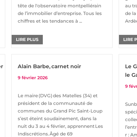
tête de l'observatoire montpelliérain
au tr
de l’immobilier d’entreprise. Tous les
de la
chiffres et les tendances à ...
Ardèc
LIRE PLUS
LIRE 
er
Alain Barbe, carnet noir
Le G
le G
9 février 2026
9 fév
Le maire (DVG) des Matelles (34) et
président de la communauté de
Sunbi
communes du Grand Pic Saint-Loup
spéc
s’est éteint soudainement, dans la
colle
nuit du 3 au 4 février, apprennent Les
l’ent
Indiscrétions. Âgé de 69
r : 