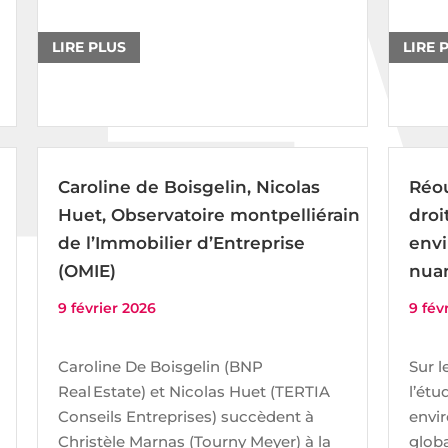
LIRE PLUS
LIRE 
Caroline de Boisgelin, Nicolas
Réou
Huet, Observatoire montpelliérain
droi
de l’Immobilier d’Entreprise
envi
(OMIE)
nua
9 février 2026
9 fév
Caroline De Boisgelin (BNP
Sur l
Real Estate) et Nicolas Huet (TERTIA
l’étu
Conseils Entreprises) succèdent à
envir
Christèle Marnas (Tourny Meyer) à la
globa