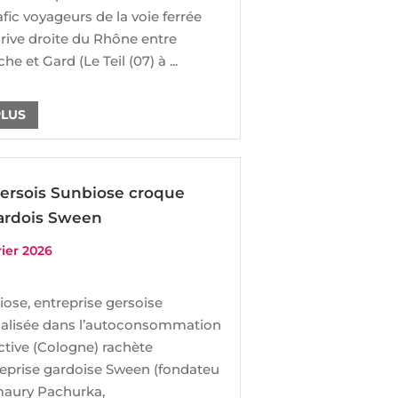
afic voyageurs de la voie ferrée
 rive droite du Rhône entre
he et Gard (Le Teil (07) à ...
PLUS
ersois Sunbiose croque
ardois Sween
rier 2026
ose, entreprise gersoise
ialisée dans l’autoconsommation
ctive (Cologne) rachète
reprise gardoise Sween (fondateu
Amaury Pachurka,