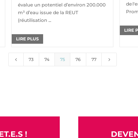
de l'
évalue un potentiel d’environ 200.000
Promo
m³ d’eau issue de la REUT
(réutilisation ...
LIRE 
LIRE PLUS
4
5
73
74
75
76
77
T.E.S !
DEVEN