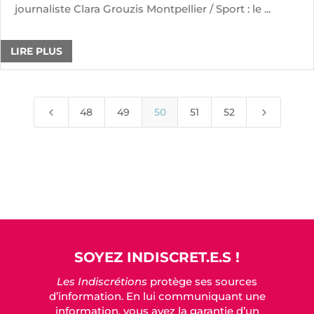
journaliste Clara Grouzis Montpellier / Sport : le ...
LIRE PLUS
4
5
48
49
50
51
52
SOYEZ INDISCRET.E.S !
Les Indiscrétions
protège ses sources
d’information. En lui communiquant une
information, vous avez la garantie d’un