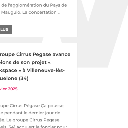
 de l'agglomération du Pays de
à Mauguio. La concertation ...
PLUS
roupe Cirrus Pegase avance
pions de son projet «
space » à Villeneuve-lès-
uelone (34)
vier 2025
upe Cirrus Pégase Ça pousse,
 pendant le dernier jour de
ée. Le groupe Cirrus Pegase
els, 34) acquiert le foncier pour