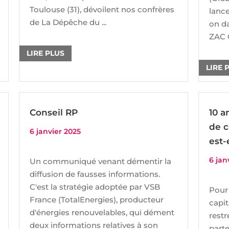
Toulouse (31), dévoilent nos confrères
lance
de La Dépêche du ...
on da
ZAC C
LIRE PLUS
LIRE 
Conseil RP
10 a
de c
6 janvier 2025
est-
6 jan
Un communiqué venant démentir la
diffusion de fausses informations.
C'est la stratégie adoptée par VSB
Pour
France (TotalEnergies), producteur
capit
d'énergies renouvelables, qui dément
restr
deux informations relatives à son
parte