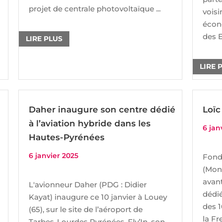
projet de centrale photovoltaïque ...
voisi
écon
des E
LIRE PLUS
LIRE 
Daher inaugure son centre dédié
Loïc
à l’aviation hybride dans les
6 jan
Hautes-Pyrénées
6 janvier 2025
Fonda
(Mont
avant
L'avionneur Daher (PDG : Didier
dédié
Kayat) inaugure ce 10 janvier à Louey
des 
(65), sur le site de l’aéroport de
la Fr
Tarbes-Lourdes Pyrénées, Fly’In, son