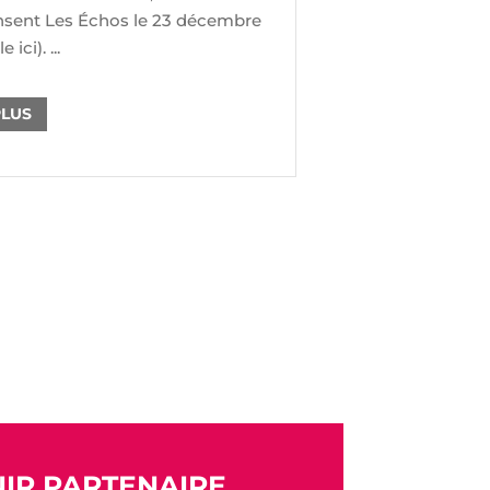
nsent Les Échos le 23 décembre
e ici). ...
PLUS
IR PARTENAIRE