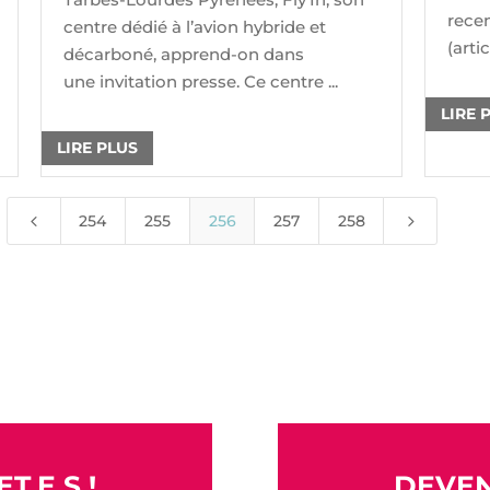
rece
centre dédié à l’avion hybride et
(articl
décarboné, apprend-on dans
une invitation presse. Ce centre ...
LIRE 
LIRE PLUS
4
5
254
255
256
257
258
T.E.S !
DEVEN